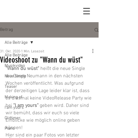
Beitrag
Alle Beiträge
31. Okt. 2020
1 Min. Lesezeit
Alle Beiträge
Videoshoot zu "Wann du wüst"
Musikvideo
"Wann du wüst"
 heißt die neue Single 
die Georg Neumann in den nächsten 
Neue Single
Wochen veröffentlicht. Was aufgrund 
Teaser
der derzeitigen Lage leider klar ist, dass 
Making of
es diesmal keine VideoRelease Party wie 
bei 
"I am yours"
 geben wird. Daher sind 
I am yours
wir bemüht, dass wir euch so viele 
Oldtimer
Einblicke wie möglich online geben 
können!
Piano
Hier sind ein paar Fotos von letzter 