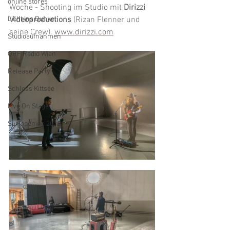
online stores
Woche - Shooting im Studio mit 
Dirizzi 
Licht Ins Dunkel
Videoproductions
 (Rizan Flenner und 
seine Crew). 
www.dirizzi.com
Studioaufnahmen
ORF Radio Wien
Release Party
Schloss Kittsee
Live On Stage
Surfopening 2020