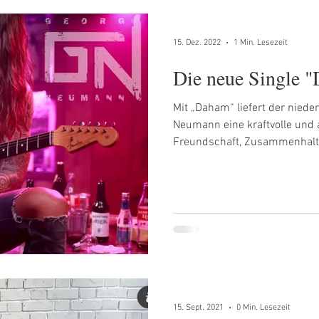
15. Dez. 2022
1 Min. Lesezeit
Die neue Single
Mit „Daham“ liefert der niede
Neumann eine kraftvolle und
Freundschaft, Zusammenhalt 
unverfälschtem Dialekt erzähl
fernab von Hochglanz und Illus
nicht Geld oder Status zähle
zusammenhalten. Georg Neumann steht für
deutschsprachigen Rock mit in
15. Sept. 2021
0 Min. Lesezeit