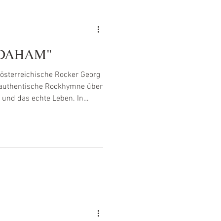
 "DAHAM"
rösterreichische Rocker Georg
 authentische Rockhymne über
und das echte Leben. In
t der Song von einer Welt
ionen – einer Welt, in der
n, sondern Menschen, die
ternationaler Klangästhetik...